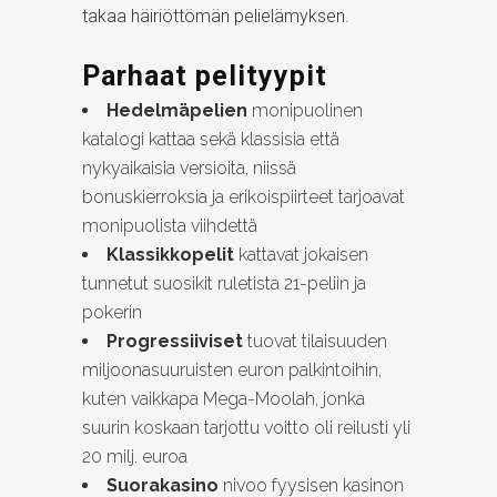
takaa häiriöttömän pelielämyksen.
Parhaat pelityypit
Hedelmäpelien
monipuolinen
katalogi kattaa sekä klassisia että
nykyaikaisia versioita, niissä
bonuskierroksia ja erikoispiirteet tarjoavat
monipuolista viihdettä
Klassikkopelit
kattavat jokaisen
tunnetut suosikit ruletista 21-peliin ja
pokerin
Progressiiviset
tuovat tilaisuuden
miljoonasuuruisten euron palkintoihin,
kuten vaikkapa Mega-Moolah, jonka
suurin koskaan tarjottu voitto oli reilusti yli
20 milj. euroa
Suorakasino
nivoo fyysisen kasinon