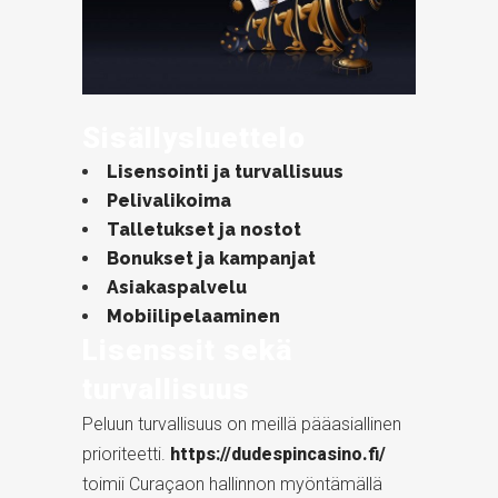
Sisällysluettelo
Lisensointi ja turvallisuus
Pelivalikoima
Talletukset ja nostot
Bonukset ja kampanjat
Asiakaspalvelu
Mobiilipelaaminen
Lisenssit sekä
turvallisuus
Peluun turvallisuus on meillä pääasiallinen
prioriteetti.
https://dudespincasino.fi/
toimii Curaçaon hallinnon myöntämällä