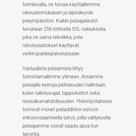
toimiluvalla, se turvaa käyttäjillemme
oikeudenmukaisen ja läpinäkyvän
peliympäristön. Kaikki pelaajatiedot
turvataan 256-bittisellä SSL-salauksella,
joka on sama tekniikka, joita
rahoituslaitokset käyttävät
verkkopankkipalveluissaan.
Vastuullista pelaamista liittyy
toimintamallimme ytimeen. Annamme
pelaajille keinoja pelitalouden hallintaan,
kuten talletusrajat, tappiokattot sekä
itsesulkumahdollisuuden. Yhteistyötahoina
toimivat monet peliaddktion estoon
erikoisosaamisella tahot, joilla välityksellä
pelaajamme voivat saada apua kun
tarvetta.