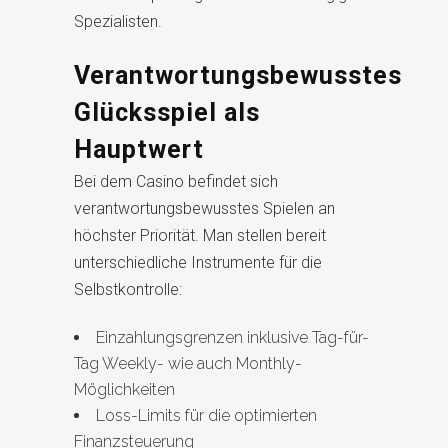
Spezialisten.
Verantwortungsbewusstes
Glücksspiel als
Hauptwert
Bei dem Casino befindet sich
verantwortungsbewusstes Spielen an
höchster Priorität. Man stellen bereit
unterschiedliche Instrumente für die
Selbstkontrolle:
Einzahlungsgrenzen inklusive Tag-für-
Tag Weekly- wie auch Monthly-
Möglichkeiten
Loss-Limits für die optimierten
Finanzsteuerung