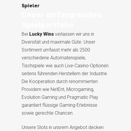
Spieler
Unser umfangreiches
Spielportfolio
Bei
Lucky Wins
verlassen wir uns in
Diversität und maximale Güte. Unser
Sortiment umfasst mehr als 2500
verschiedene Automatenspiele,
Tischspiele wie auch Live-Casino-Optionen
seitens führenden Herstellern der Industrie.
Die Kooperation durch renommierten
Providern wie NetEnt, Microgaming,
Evolution Gaming und Pragmatic Play
garantiert flüssige Gaming-Erlebnisse
sowie gerechte Chancen.
Unsere Slots in unsrem Angebot decken