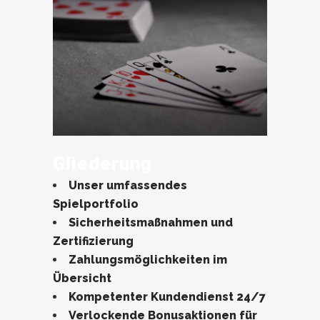
Gliederung
Unser umfassendes
Spielportfolio
Sicherheitsmaßnahmen und
Zertifizierung
Zahlungsmöglichkeiten im
Übersicht
Kompetenter Kundendienst 24/7
Verlockende Bonusaktionen für