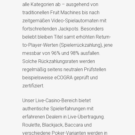
alle Kategorien ab – ausgehend von
traditionellen Fruit Machines bis nach
zeitgemäßen Video-Spielautomaten mit
fortschreitenden Jackpots. Besonders
beliebt bleiben Titel samt erhöhten Return-
to-Player-Werten (Spielerrückzahlung), jene
messbar von 96% und 98% ausfallen.
Solche Rückzahlungsraten werden
regelmäßig seitens neutralen Prüfstellen
beispielsweise eCOGRA geprüft und
zertifiziert.
Unser Live-Casino-Bereich bietet
authentische Spielerfahrungen mit
erfahrenen Dealern in Live-Übertragung.
Roulette, Blackjack, Baccara und
verschiedene Poker-Varianten werden in