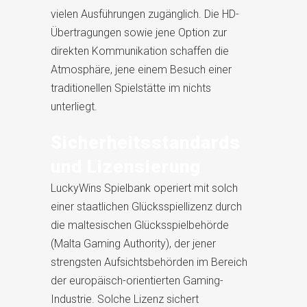
vielen Ausführungen zugänglich. Die HD-
Übertragungen sowie jene Option zur
direkten Kommunikation schaffen die
Atmosphäre, jene einem Besuch einer
traditionellen Spielstätte im nichts
unterliegt.
Sicherheitsstandards
und Lizensierung
LuckyWins Spielbank operiert mit solch
einer staatlichen Glücksspiellizenz durch
die maltesischen Glücksspielbehörde
(Malta Gaming Authority), der jener
strengsten Aufsichtsbehörden im Bereich
der europäisch-orientierten Gaming-
Industrie. Solche Lizenz sichert