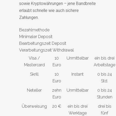
sowie Kryptowährungen – jene Bandbreite
erlaubt schnelle wie auch sichere
Zahlungen.
Bezahlmethode
Minimaler Deposit
Bearbeitungszeit Deposit
Verarbeitungszeit Withdrawal
Visa /
10
Unmittelbar
ein bis drei
Mastercard
Euro
Arbeitstage
Skrill
10
Instant
0 bis 24
Euro
Std.
Neteller
zehn
Unmittelbar
0 bis 24
Euro
Stunden
Überweisung
20 €
ein bis drei
drei bis
Werktage
fünf