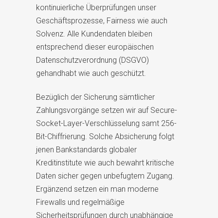
kontinuierliche Überprüfungen unser
Geschäftsprozesse, Fairness wie auch
Solvenz. Alle Kundendaten bleiben
entsprechend dieser europäischen
Datenschutzverordnung (DSGVO)
gehandhabt wie auch geschützt.
Bezüglich der Sicherung sämtlicher
Zahlungsvorgänge setzen wir auf Secure-
Socket-Layer-Verschlüsselung samt 256-
Bit-Chiffrierung. Solche Absicherung folgt
jenen Bankstandards globaler
Kreditinstitute wie auch bewahrt kritische
Daten sicher gegen unbefugtem Zugang.
Ergänzend setzen ein man moderne
Firewalls und regelmäßige
Sicherheitsprüfungen durch unabhängige