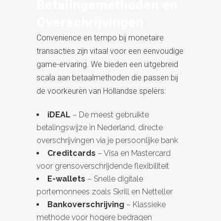
Betalingsmethoden en
Overschrijvingen
Convenience en tempo bij monetaire
transacties zijn vitaal voor een eenvoudige
game-ervaring. We bieden een uitgebreid
scala aan betaalmethoden die passen bij
de voorkeuren van Hollandse spelers:
iDEAL
– De meest gebruikte
betalingswijze in Nederland, directe
overschrijvingen via je persoonlijke bank
Creditcards
– Visa en Mastercard
voor grensoverschrijdende flexibiliteit
E-wallets
– Snelle digitale
portemonnees zoals Skrill en Netteller
Bankoverschrijving
– Klassieke
methode voor hogere bedragen