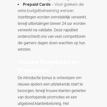
Prepaid Cards
– Voor gokkers die
extra budgetbeheersing wensen
Inzettingen worden onmiddellijk verwerkt,
terwijl uitbetalingen binnen 24 uur worden
verwerkt na validatie. Deze rapiditeit
onderscheidt ons van veel competitoren
die gamers dagen doen wachten op hun
winsten.
Unieke Bonussen en
Promoties
De introductie bonus is ontworpen om
nieuwe spelers een uitstekende start te
bezorgen, terwijl trouwe klanten genieten
van doorlopende promoties en een
uitgebreid klantenbeloning. Het