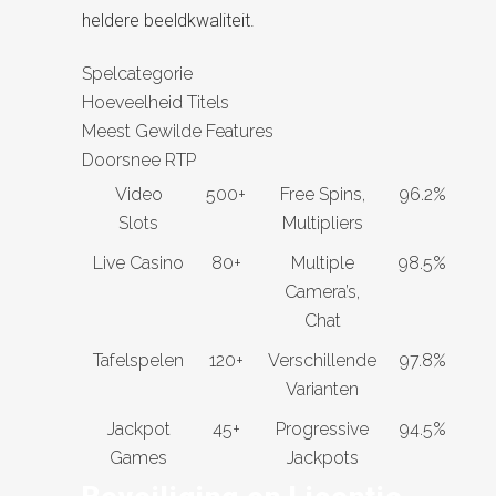
heldere beeldkwaliteit.
Spelcategorie
Hoeveelheid Titels
Meest Gewilde Features
Doorsnee RTP
Video
500+
Free Spins,
96.2%
Slots
Multipliers
Live Casino
80+
Multiple
98.5%
Camera’s,
Chat
Tafelspelen
120+
Verschillende
97.8%
Varianten
Jackpot
45+
Progressive
94.5%
Games
Jackpots