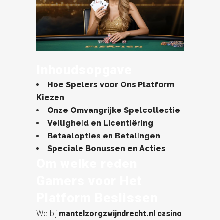
Inhoudsopgave
Hoe Spelers voor Ons Platform
Kiezen
Onze Omvangrijke Spelcollectie
Veiligheid en Licentiëring
Betaalopties en Betalingen
Speciale Bonussen en Acties
Om welke reden
Gamers voor Het
Platform Beslissen
We bij
mantelzorgzwijndrecht.nl casino