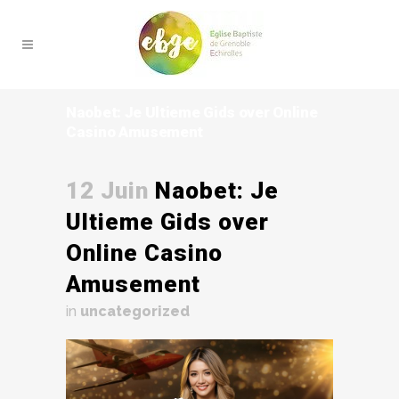
Naobet: Je Ultieme Gids over Online
Casino Amusement
12 Juin
Naobet: Je
Ultieme Gids over
Online Casino
Amusement
in
uncategorized