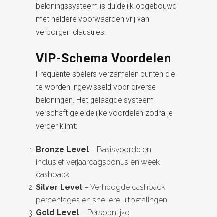
beloningssysteem is duidelijk opgebouwd
met heldere voorwaarden vrij van
verborgen clausules.
VIP-Schema Voordelen
Frequente spelers verzamelen punten die
te worden ingewisseld voor diverse
beloningen. Het gelaagde systeem
verschaft geleidelijke voordelen zodra je
verder klimt:
Bronze Level
– Basisvoordelen
inclusief verjaardagsbonus en week
cashback
Silver Level
– Verhoogde cashback
percentages en snellere uitbetalingen
Gold Level
– Persoonlijke